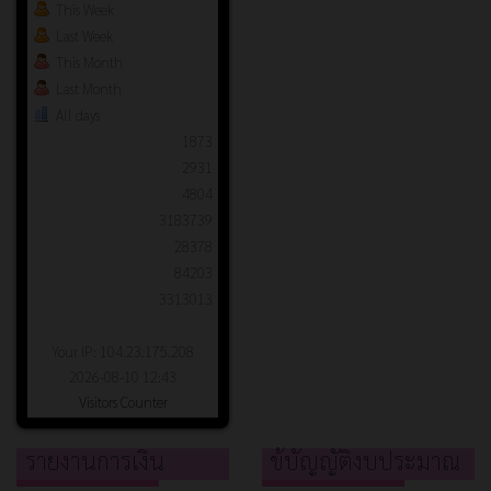
This Week
Last Week
This Month
Last Month
All days
1873
2931
4804
3183739
28378
84203
3313013
Your IP: 104.23.175.208
2026-08-10 12:43
Visitors Counter
รายงานการเงิน
ข้บัญญัติงบประมาณ