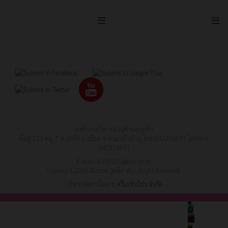
≡
≡
องค์การบริหารส่วนตำบลกุดจิก
ที่อยู่ 123 หมู่ 7 ต.กุดจิก อ.เมือง จ.หนองบัวลำภู โทร 042315671 โทรสาร.
042315671
E-mail:
6390102@dla.go.th
Copyright 2015 © อบต.กุดจิก ALL Right Reserved.
บริหารจัดการโดย
บ.ครีเอชั่นโปร จำกัด