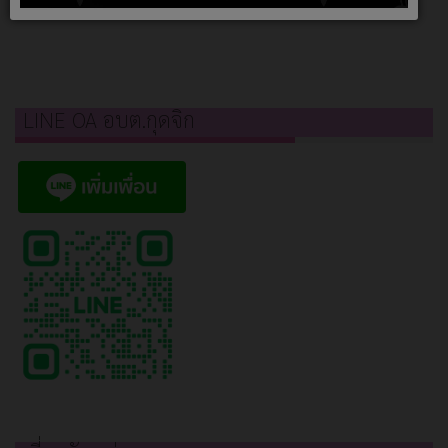
LINE OA อบต.กุดจิก