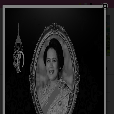
แสดง
#
หัวเรื่อง
ผู้เขียน
ฮิต
ข้อมูลเชิงสถิติการขอรับบริการ ณ จุดให้บริการ
เขียนโดย
ฮิต: 143
Walk-in และผ่านช่องทาง E-service ประจำ
มณเทียร