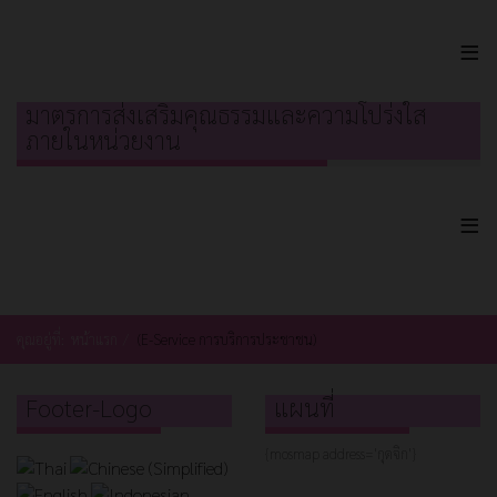
≡
มาตรการส่งเสริมคุณธรรมและความโปร่งใส
ภายในหน่วยงาน
≡
คุณอยู่ที่:
หน้าแรก
(E-Service การบริการประชาชน)
Footer-Logo
แผนที่
{mosmap address='กุดจิก'}