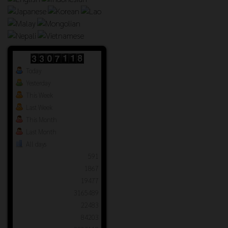
Today
Yesterday
This Week
Last Week
This Month
Last Month
All days
591
1867
19477
3165489
22483
84203