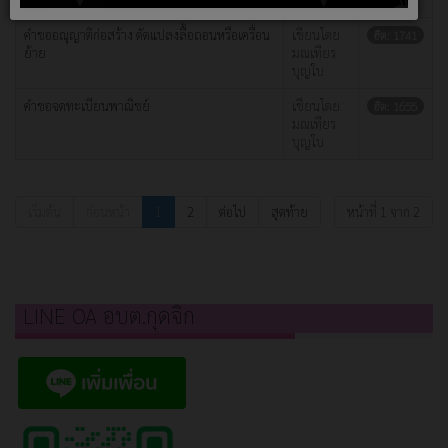
คำขออณุญาติก่อสร้าง ดัดแปลงลื้อถอนหรือเครื่อน
เขียนโดย
ฮิต: 1741
ย้าย
มณเทียร
บุญใบ
คำขอจดทะเบียนพาณิชย์
เขียนโดย
ฮิต: 1655
มณเทียร
บุญใบ
เริ่มต้น
ก่อนหน้า
1
2
ต่อไป
สุดท้าย
หน้าที่ 1 จาก 2
LINE OA อบต.กุดจิก