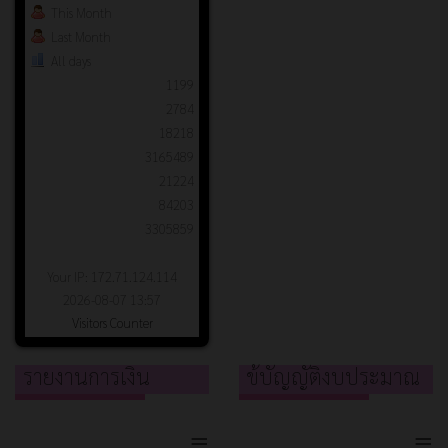
This Month
Last Month
All days
1199
2784
18218
3165489
21224
84203
3305859
Your IP: 172.71.124.114
2026-08-07 13:57
Visitors Counter
รายงานการเงิน
ข้บัญญัติงบประมาณ
≡
≡