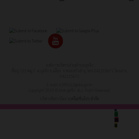
องค์การบริหารส่วนตำบลกุดจิก
ที่อยู่ 123 หมู่ 7 ต.กุดจิก อ.เมือง จ.หนองบัวลำภู โทร 042315671 โทรสาร.
042315671
E-mail:
6390102@dla.go.th
Copyright 2015 © อบต.กุดจิก ALL Right Reserved.
บริหารจัดการโดย
บ.ครีเอชั่นโปร จำกัด