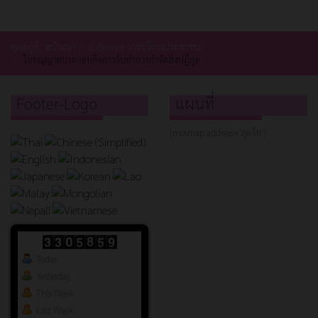
คุณอยู่ที่:
หน้าแรก
(E-Service การบริการประชาชน)
ใบอณุญาตประกอบกิจการรับทำการกำจัดสิ่งปฏิกูล
Footer-Logo
แผนที่
{mosmap address='กุดจิก'}
Today
Yesterday
This Week
Last Week