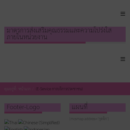
≡
มาตรการส่งเสริมคุณธรรมและความโปร่งใส
ภายในหน่วยงาน
≡
คุณอยู่ที่:
หน้าแรก
(E-Service การบริการประชาชน)
Footer-Logo
แผนที่
{mosmap address='กุดจิก'}