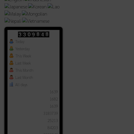
Today
Yesterday
This Week
Last Week
This Month
Last Month
All days
1639
1682
1639
3183739
25213
84203