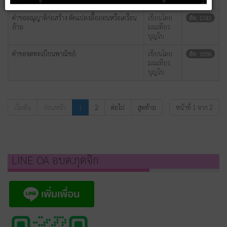
คำขออณุญาติก่อสร้าง ดัดแปลงลื้อถอนหรือเครื่อน
เขียนโดย
ฮิต: 1741
ย้าย
มณเทียร
บุญใบ
คำขอจดทะเบียนพาณิชย์
เขียนโดย
ฮิต: 1656
มณเทียร
บุญใบ
เริ่มต้น
ก่อนหน้า
1
2
ต่อไป
สุดท้าย
หน้าที่ 1 จาก 2
LINE OA อบต.กุดจิก