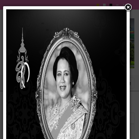
แสดง
#
หัวเรื่อง
ผู้เขียน
ฮิต
ข้อมูลเชิงสถิติการขอรับบริการ ณ จุดให้บริการ
เขียนโดย
ฮิต: 144
Walk-in และผ่านช่องทาง E-service ประจำ
มณเทียร